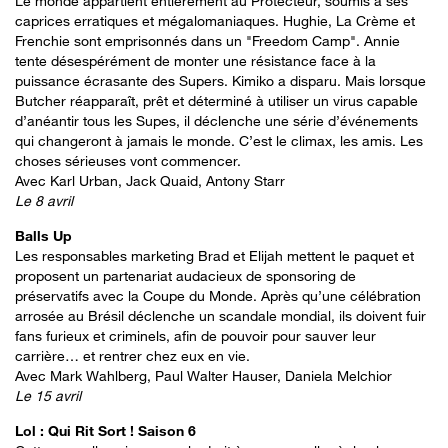
Le monde appartient entièrement au Protecteur, soumis à ses
caprices erratiques et mégalomaniaques. Hughie, La Crème et
Frenchie sont emprisonnés dans un "Freedom Camp". Annie
tente désespérément de monter une résistance face à la
puissance écrasante des Supers. Kimiko a disparu. Mais lorsque
Butcher réapparaît, prêt et déterminé à utiliser un virus capable
d’anéantir tous les Supes, il déclenche une série d’événements
qui changeront à jamais le monde. C’est le climax, les amis. Les
choses sérieuses vont commencer.
Avec Karl Urban, Jack Quaid, Antony Starr
Le 8 avril
Balls Up
Les responsables marketing Brad et Elijah mettent le paquet et
proposent un partenariat audacieux de sponsoring de
préservatifs avec la Coupe du Monde. Après qu’une célébration
arrosée au Brésil déclenche un scandale mondial, ils doivent fuir
fans furieux et criminels, afin de pouvoir pour sauver leur
carrière… et rentrer chez eux en vie.
Avec Mark Wahlberg, Paul Walter Hauser, Daniela Melchior
Le 15 avril
Lol : Qui Rit Sort ! Saison 6