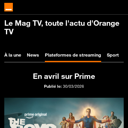
Le Mag TV, toute l'actu d'Orange
TV
À la une
News
Plateformes
Spo
À la une
News
Plateformes de streaming
Sport
V
En avril sur Prime
Publié le:
30/03/2026