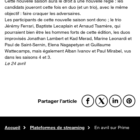
Cette nouvelle saison aura le droit à une nouvelle règle : les
candidats joueront cette fois en duo (et un trio), avec le même
objectif : faire craquer les adversaires.
Les participants de cette nouvelle saison sont donc ; le trio
Jérémy Ferrari, Baptiste Lecaplain et Arnaud Tsamère, qui
pourraient bien être les hommes forts de cette édition, les duos
improvisés Jonathan Lambert et Kad Merad, Marine Leonardi et
Paul de Saint-Sernin, Elena Nagapetyan et Guillaume
Wattecamps, mais également Alban Ivanov et Paul Mirabel, vus
dans les saisons 4 et 3.
Le 24 avril
Facebook
X
Linkedin
Pint
Partager l’article
Accueil
Plateformes de streaming
En avril sur Prime