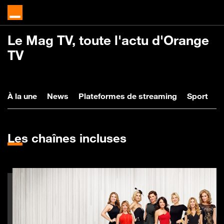
Le Mag TV, toute l'actu d'Orange
TV
À la une
News
Plateformes
Spo
À la une
News
Plateformes de streaming
Sport
V
Les
chaînes incluses