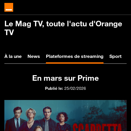
Le Mag TV, toute l'actu d'Orange
TV
À la une
News
Plateformes
Spo
À la une
News
Plateformes de streaming
Sport
V
En mars sur Prime
Publié le:
25/02/2026